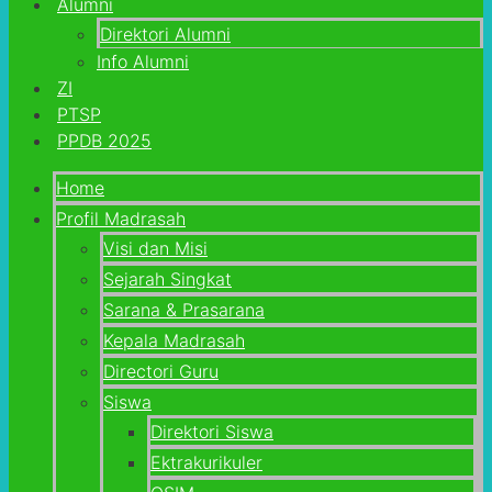
Alumni
Direktori Alumni
Info Alumni
ZI
PTSP
PPDB 2025
Home
Profil Madrasah
Visi dan Misi
Sejarah Singkat
Sarana & Prasarana
Kepala Madrasah
Directori Guru
Siswa
Direktori Siswa
Ektrakurikuler