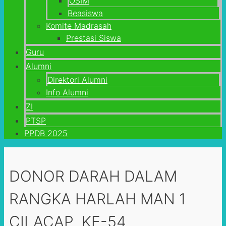
OSIM
Beasiswa
Komite Madrasah
Prestasi Siswa
Guru
Alumni
Direktori Alumni
Info Alumni
ZI
PTSP
PPDB 2025
DONOR DARAH DALAM
RANGKA HARLAH MAN 1
CILACAP KE-54