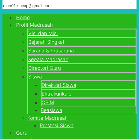
man01cilacap@gmail.com
Home
Profil Madrasah
Visi dan Misi
Sejarah Singkat
Sarana & Prasarana
Kepala Madrasah
Directori Guru
Siswa
Direktori Siswa
Ektrakurikuler
OSIM
Beasiswa
Komite Madrasah
Prestasi Siswa
Guru