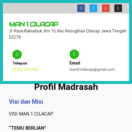
MAN 1 CILACAP
Jl. Raya Kalisabuk, Km 15, Kec Kesugihan Cilacap Jawa Tengah
53274
Email
Telepon
(0282) 5263586
man01cilacap@gmail.com
Profil Madrasah
Visi dan Misi
VISI MAN 1 CILACAP
“TEMU BERLIAN”