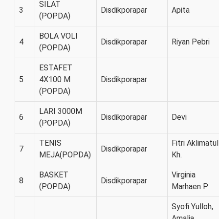
SILAT
3
Disdikporapar
Apita
(POPDA)
BOLA VOLI
4
Disdikporapar
Riyan Pebri
(POPDA)
ESTAFET
5
4X100 M
Disdikporapar
(POPDA)
LARI 3000M
6
Disdikporapar
Devi
(POPDA)
TENIS
Fitri Aklimatul
7
Disdikporapar
MEJA(POPDA)
Kh.
BASKET
Virginia
8
Disdikporapar
(POPDA)
Marhaen P
Syofi Yulloh,
Amalia