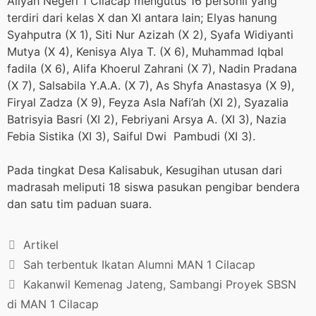
Aliyah Negeri 1 Cilacap mengutus 16 personil yang
terdiri dari kelas X dan XI antara lain; Elyas hanung
Syahputra (X 1), Siti Nur Azizah (X 2), Syafa Widiyanti
Mutya (X 4), Kenisya Alya T. (X 6), Muhammad Iqbal
fadila (X 6), Alifa Khoerul Zahrani (X 7), Nadin Pradana
(X 7), Salsabila Y.A.A. (X 7), As Shyfa Anastasya (X 9),
Firyal Zadza (X 9), Feyza Asla Nafi’ah (XI 2), Syazalia
Batrisyia Basri (XI 2), Febriyani Arsya A. (XI 3), Nazia
Febia Sistika (XI 3), Saiful Dwi Pambudi (XI 3).
Pada tingkat Desa Kalisabuk, Kesugihan utusan dari
madrasah meliputi 18 siswa pasukan pengibar bendera
dan satu tim paduan suara.
Artikel
Sah terbentuk Ikatan Alumni MAN 1 Cilacap
Kakanwil Kemenag Jateng, Sambangi Proyek SBSN
di MAN 1 Cilacap